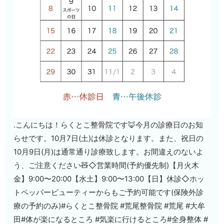
.こんにちは！らくとこ整骨院です🦊今月の診療日のお知
らせです。10月7日(土)は休診となります。また、祝日の
10月9日(月)は通常通り診療致します。お間違えのないよ
う、ご注意ください🧸◇営業時間(予約優先制)【月火木
金】9:00〜20:00【水土】9:00〜13:00【日】休診◇ホッ
トペッパービューティーからもご予約可能です(保険外診
療の予約のみ)#らくとこ整骨院 #荒尾整骨院 #荒尾 #大牟
田#体が楽になるところ #気楽に行けるところ#全身整体 #