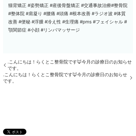
猫背矯正 #姿勢矯正 #産後骨盤矯正 #交通事故治療#整骨院
#整体院 #肩凝り #腰痛 #頭痛 #根本改善 #ラジオ波 #体質
改善 #便秘 #浮腫 #冷え性 #生理痛 #pms #フェイシャル #
顎関節症 #小顔 #リンパマッサージ
.こんにちは！らくとこ整骨院です🦊今月の診療日のお知らせ
です。
.こんにちは！らくとこ整骨院です🦊今月の診療日のお知らせ
です。