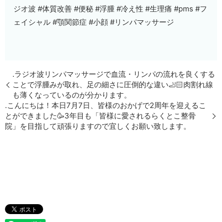
ジオ波 #体質改善 #便秘 #浮腫 #冷え性 #生理痛 #pms #フ
ェイシャル #顎関節症 #小顔 #リンパマッサージ
.ラジオ波リンパマッサージで血流・リンパの流れを良くする
ことで浮腫みが取れ、足の細さに圧倒的な違い🦶🏻肉割れ線
も薄くなっているのが分かります。
.こんにちは！本日7月7日、皆様のおかげで2周年を迎えるこ
とができました🥳3年目も「皆様に愛されるらくとこ整骨
院」を目指して頑張りますので宜しくお願い致します。