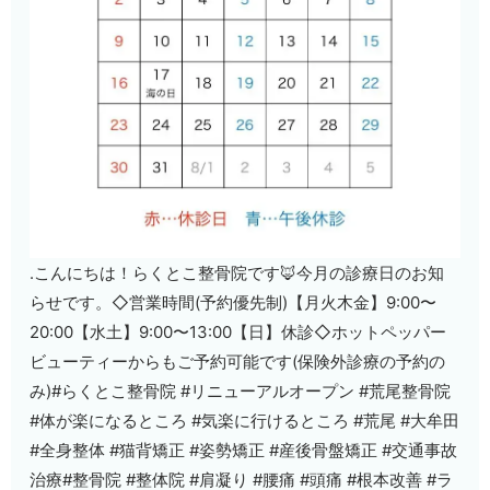
.こんにちは！らくとこ整骨院です🦊今月の診療日のお知
らせです。◇営業時間(予約優先制)【月火木金】9:00〜
20:00【水土】9:00〜13:00【日】休診◇ホットペッパー
ビューティーからもご予約可能です(保険外診療の予約の
み)#らくとこ整骨院 #リニューアルオープン #荒尾整骨院
#体が楽になるところ #気楽に行けるところ #荒尾 #大牟田
#全身整体 #猫背矯正 #姿勢矯正 #産後骨盤矯正 #交通事故
治療#整骨院 #整体院 #肩凝り #腰痛 #頭痛 #根本改善 #ラ