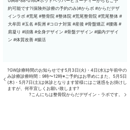
0968-88-0160◉ホットペッパービューティーからもご予
約可能です?(保険外診療の予約のみ)#からボ #からだデザ
インラボ #荒尾 #整骨院 #整体院 #荒尾整骨院 #荒尾整体 #
大牟田 #玉名 #長洲 #コロナ対策 #産後 #骨盤矯正 #腰痛 #
肩凝り #頭痛 #全身デザイン #骨盤デザイン #腸内デザイ
ン #体質改善 #腸活
?GW診療時間のお知らせです5月3日(火)・4日(水)は午前中の
み診療診療時間：9時〜12時※ご予約はお早めにまた、5月5日
(木)・5月7日(土)は休診となります皆様にはご迷惑をお掛けし
ますが、何卒宜しくお願い致します?
?こんにちは整骨院からだデザイン・ラボです。