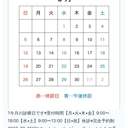
?今月の診療日です◉受付時間【月•火•木•金】9:00〜
19:00【水•土】9:00〜13:00【日•祝】休診※完全予約制️