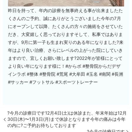
昨日を持って、年内の診療を無事終える事が出来ましたた
くさんのご予約、誠にありがとうございました今年の7月
にオープンして以降、たくさんの方々の施術をさせていた
だき、大変嬉しく思っております️そして、私事ではありま
すが、9月に第一子も生まれ実りのある年になりました?来
年はより良い治療、さらにレベルの上がった院にしていき
ますので、宜しくお願い致します?2022年が皆様にとって
より良い年になります様に！#からボ #整骨院からだデザ
インラボ #整体 #整骨院 #荒尾 #大牟田 #玉名 #南関 #長洲
#サッカー #フットサル #スポーツトレーナー
?今月の診療日です12月4日(土)は休診また、年末年始は12月
30日(木)〜1月3日(月)まで休診となります今年の痛みは今年
の内に?ご予約お待ちしております
?今月の診療日です