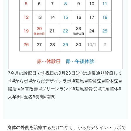
?今月の診療日です祝日の9月23日(木)は通常通り診療しま
す#からボ #からだデザインラボ #荒尾 #整骨院 #整体院 #
腸活 #体質改善 #グリーンランド#荒尾整骨院 #荒尾整体#
大牟田#玉名#長洲#南関
身体の外側を治療するだけでなく、からだデザイン・ラボで